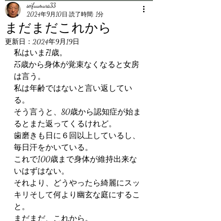
seifuumura33
2024年9月10日
読了時間: 1分
まだまだこれから
更新日：
2024年9月19日
私はいま71歳。
75歳から身体が覚束なくなると女房
は言う。
私は年齢ではないと言い返してい
る。
そう言うと、80歳から認知症が始ま
るとまた返ってくるけれど。
歯磨きも日に６回以上しているし、
毎日汗をかいている。
これで100歳まで身体が維持出来な
いはずはない。
それより、どうやったら綺麗にスッ
キリそして何より幽玄な庭にするこ
と。
まだまだ、これから。