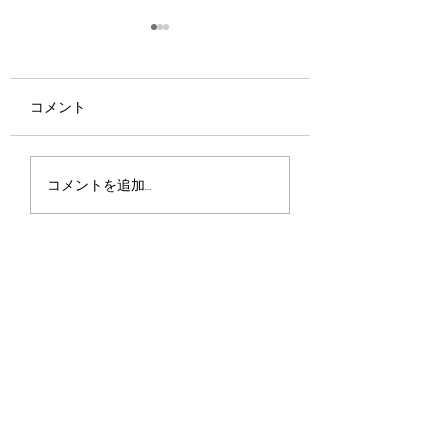
コメント
優しさ
君に何が優れたものが
コメントを追加…
あったとしたら