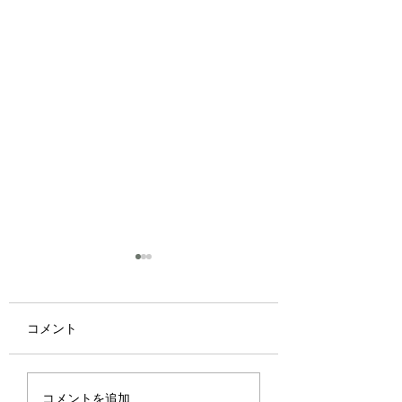
コメント
優しさ
君に何が優れたものが
コメントを追加…