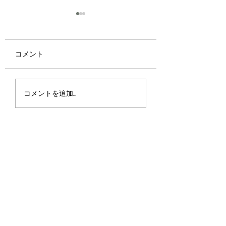
コメント
優しさ
君に何が優れたものが
コメントを追加…
あったとしたら