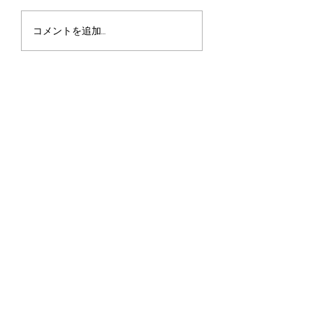
君に何が優れたものが
コメントを追加…
あったとしたら