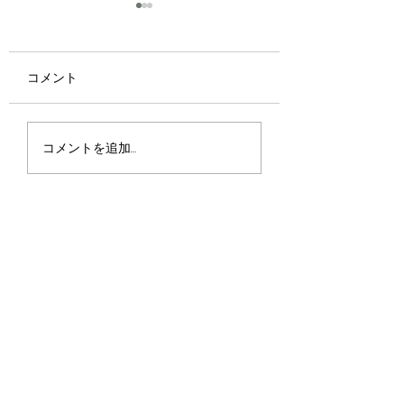
コメント
優しさ
君に何が優れたものが
コメントを追加…
あったとしたら