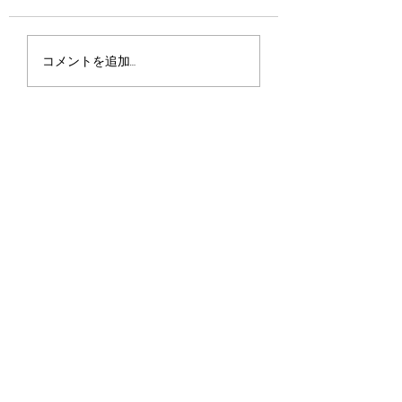
優しさ
君に何が優れたものが
コメントを追加…
あったとしたら