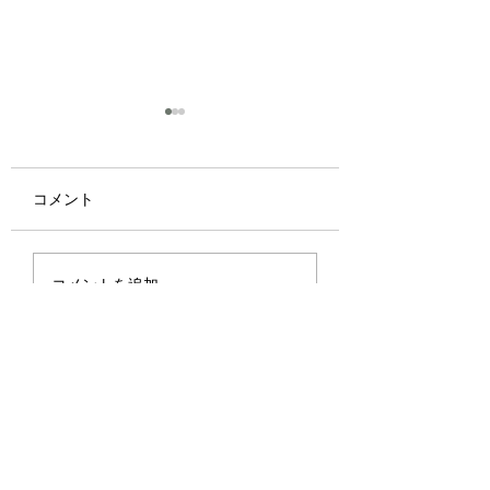
コメント
優しさ
君に何が優れたものが
コメントを追加…
あったとしたら