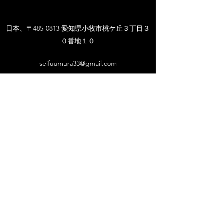
日本、〒485-0813 愛知県小牧市桃ケ丘３丁目３
０番地１０
seifuumura33@gmail.com
電話：090-6097-9432
ガーデンメイキング 伊代次郎
購読登録フォーム